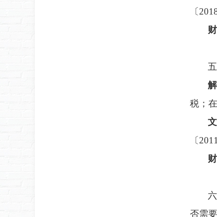
〔
20
财
五
解
税；
文
〔
20
财
六
否需