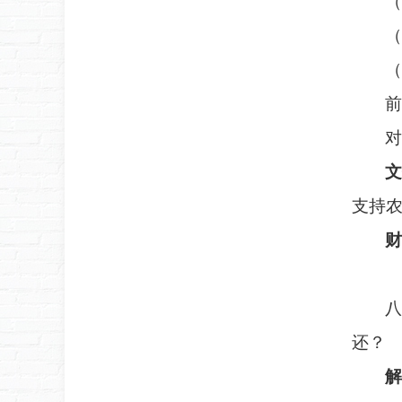
（
（
（
前
对
文
支持
财
八
还？
解