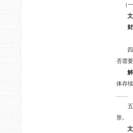
（一
文
财
四
否需
解
体存
……
五、
形。
文