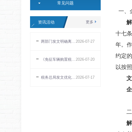
常见问题
一、
解
资讯活动
更多
十七条
两部门发文明确离岸信托个人所得税有关事项
2026
-
07
-
27
年。
约定
《免征车辆购置税的设有固定装置的非运输专用作业车辆目录》（第二十二批）发布
2026
-
07
-
20
以按
税务总局发文优化离境退税服务 推动政策规范落实
2026
-
07
-
17
文
企
二
解