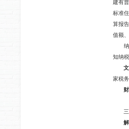
建有
标准
算报
值额
纳税
知纳
文
家税务
财
三
解